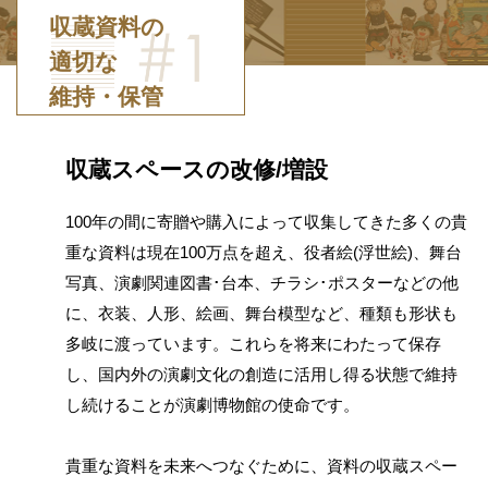
収蔵資料の
適切な
維持・保管
収蔵スペースの改修/増設
100年の間に寄贈や購入によって収集してきた多くの貴
重な資料は現在100万点を超え、役者絵(浮世絵)、舞台
写真、演劇関連図書･台本、チラシ･ポスターなどの他
に、衣装、人形、絵画、舞台模型など、種類も形状も
多岐に渡っています。これらを将来にわたって保存
し、国内外の演劇文化の創造に活用し得る状態で維持
し続けることが演劇博物館の使命です。
貴重な資料を未来へつなぐために、資料の収蔵スペー